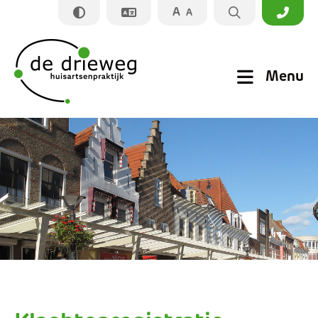
A
A
Sluiten
Menu
Praktijkinformatie
Apotheek
Zorginformatie
Nieuws
Prikpost