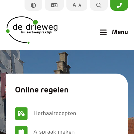
A
A
Sluiten
Menu
Praktijkinformatie
Apotheek
Online regelen
Zorginformatie
Nieuws
Herhaalrecepten
Prikpost
Afspraak maken