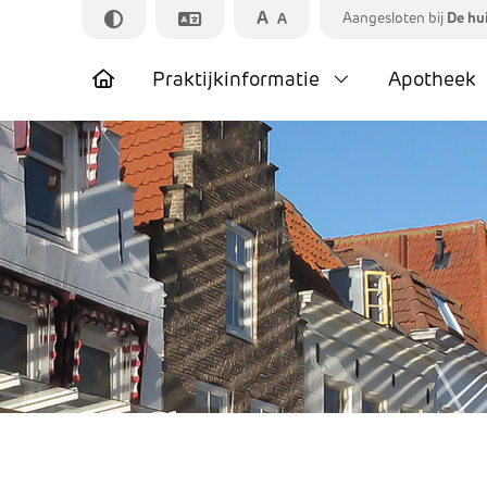
A
Aangesloten bij
De hu
A
Praktijkinformatie
Apotheek
Pr
A
Zo
N
Pr