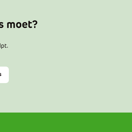
ts moet?
lpt.
s