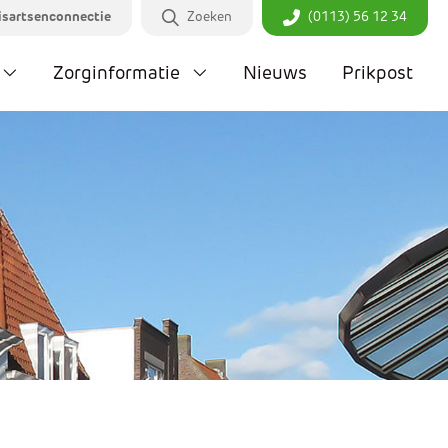
Zoeken
(0113) 56 12 34
isartsenconnectie
Sluiten
Zorginformatie
Nieuws
Prikpost
aktijkinformatie
potheek
rginformatie
ieuws
ikpost