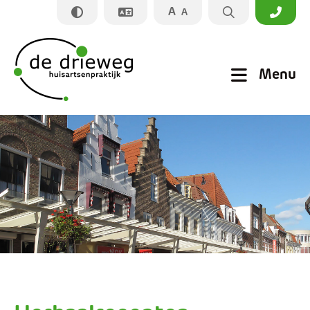
A
A
Sluiten
Menu
Praktijkinformatie
Apotheek
Zorginformatie
Nieuws
Prikpost