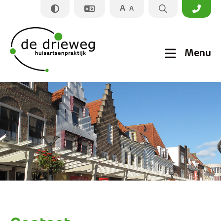
A
A
Sluiten
Menu
Praktijkinformatie
Apotheek
Zorginformatie
Nieuws
Prikpost